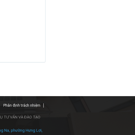
Phân định trách nhiệm
Ụ TƯ VẤN VÀ ĐÀO TẠO
ng Na, phường Hưng Lợi,