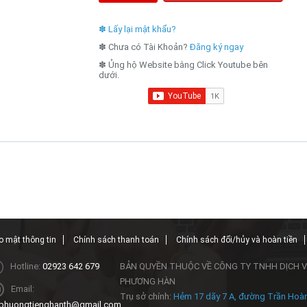
✽ Lấy lại mật khẩu?
✽ Chưa có Tài Khoản?
Đăng ký ngay
✽ Ủng hộ Website bằng Click Youtube bên
dưới.
 mật thông tin
Chính sách thanh toán
Chính sách đổi/hủy và hoàn tiền
Hotline:
02923 642 679
BẢN QUYỀN THUỘC VỀ CÔNG TY TNHH DỊCH V
PHƯƠNG HÀN
Email:
Trụ sở chính:
Hẻm 17 dãy 7 A, đường Trần Hoà
phuongtienghanth@gmail.com