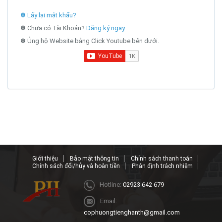
✽ Lấy lại mật khẩu?
✽ Chưa có Tài Khoản?
Đăng ký ngay
✽ Ủng hộ Website bằng Click Youtube bên dưới.
Giới thiệu
Bảo mật thông tin
Chính sách thanh toán
Chính sách đổi/hủy và hoàn tiền
Phân định trách nhiệm
Hotline:
02923 642 679
Email:
cophuongtienghanth@gmail.com