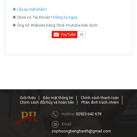
✽ Lấy lại mật khẩu?
✽ Chưa có Tài Khoản?
Đăng ký ngay
✽ Ủng hộ Website bằng Click Youtube bên dưới.
Giới thiệu
Bảo mật thông tin
Chính sách thanh toán
Chính sách đổi/hủy và hoàn tiền
Phân định trách nhiệm
Hotline:
02923 642 679
Email:
cophuongtienghanth@gmail.com