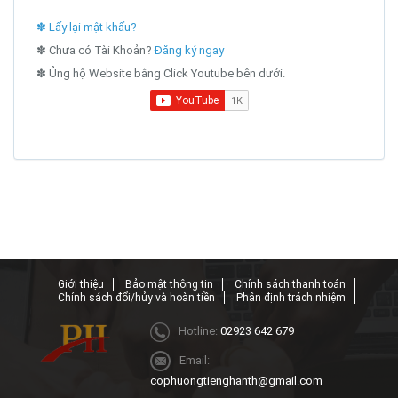
✽ Lấy lại mật khẩu?
✽ Chưa có Tài Khoản?
Đăng ký ngay
✽ Ủng hộ Website bằng Click Youtube bên dưới.
Giới thiệu
Bảo mật thông tin
Chính sách thanh toán
Chính sách đổi/hủy và hoàn tiền
Phân định trách nhiệm
Hotline:
02923 642 679
Email:
cophuongtienghanth@gmail.com