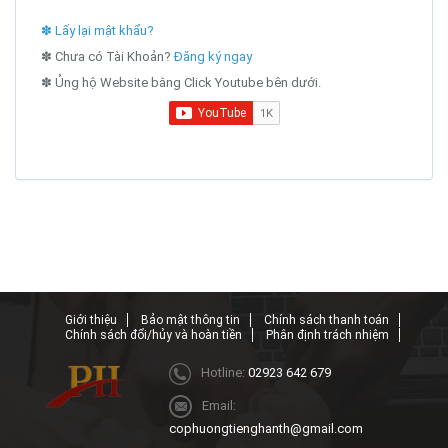
✽ Lấy lại mật khẩu?
✽ Chưa có Tài Khoản?
Đăng ký ngay
✽ Ủng hộ Website bằng Click Youtube bên dưới.
Giới thiệu
Bảo mật thông tin
Chính sách thanh toán
Chính sách đổi/hủy và hoàn tiền
Phân định trách nhiệm
Hotline:
02923 642 679
Email:
cophuongtienghanth@gmail.com