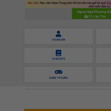
[Hải Dương]
- 10004
8028
19/05/2026
nhầm SXCT
Ngoại Ngữ Phương H
[Hải Dương]
- 10004
8028
19/05/2026
TP. Cần Thơ
jhihi
[Hải Dương]
- phạm tuấn anh
45458
19/05/2026
e cũng thi SXCT mà học ngu quá chị nào kèm em với
TÀI KHOẢN
[Hải Dương]
- 10004
8028
19/05/2026
em học trung tầm nào vậy
[Hải Dương]
- phạm tuấn anh
45458
19/05/2026
60 BÀI EPS
thôii e ko thích chị đâu e thích chị thảo học giỏi cơ
[Hải Dương]
- 10004
8028
19/05/2026
Đã xem và tự ái
GAME TỪ VỰNG
[Hưng Yên]
- Uyên Đặng
31712
19/05/2026
Mọi người ai học nhóm không cho em tham gia với ạ.
[Hà Nội]
- 337 G
45825
23/05/2026
nhắn tin vào mail anh nhé uyên : idolmlee@gmail.co