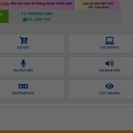
TT: PHƯƠNG HÀN
àn
TP. CẦN THƠ
GÓI HỌC
THI THỬ EPS
960 ĐỌC HIỂU
960 NGHE HIỂU
NGỮ PHÁP EPS
TEST MÙ MÀU
m