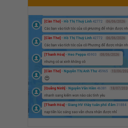
[Cần Thơ]
- Hồ Thị Thuỳ Linh
42772
06/06/2026
Hi
[Cần Thơ]
- Hồ Thị Thuỳ Linh
42772
06/06/2026
Các bạn vào tích tóc của cô pHương để nhận được nh
[Cần Thơ]
- Hồ Thị Thuỳ Linh
42772
06/06/2026
Các bạn vào tích tóc của cô Phương để được nhận nh
[Thanh Hóa]
- Heo Peppa
45903
08/06/2026
nhưng có ai xinh không cô
[Cần Thơ]
- Nguyễn Thị Anh Thư
45965
10/06/20
😍
[Quảng Ninh]
- Nguyễn Văn Hiền
46381
18/07/202
nhanh sang kiếm won nào các tình yêu
[Thanh Hóa]
- Giang HV thầy tuân phố đắm
31884
nạp tiền lúc sáng sao vẫn chưa nhận được nhỉ