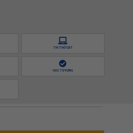
THI THỬ CBT
HỌC TỪ VỰNG