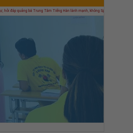
quảng bá Trung Tâm Tiếng Hàn lành mạnh, không Spam. Tài khoản nào vi phạm BQT