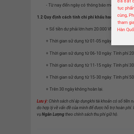
đã đạt 
- Từ nay đến ngày có thông báo mới.
tục phấn
cùng, P
1.2 Quy định cách tính chi phí khấu hao:
tham gia
+ Số tiền dư phải lớn hơn 20.000 VNĐ.
Hàn Quốc
+ Thời gian sử dụng từ 01-05 ngày: Tính phí 1
+ Thời gian sử dụng từ 06-10 ngày: Tính phí 2
+ Thời gian sử dụng từ 11-15 ngày: Tính phí 3
+ Thời gian sử dụng từ 15-30 ngày: Tính phí 5
+ Trên 30 ngày không hoàn lại.
Lưu ý:
Chính sách chỉ áp dụngkhi tài khoản có số tiền 
do hợp lý về vấn đề của mình để được hỗ trợ hoàn phí
vụ
Ngân Lượng
theo chính sách thu phí giữ hộ.