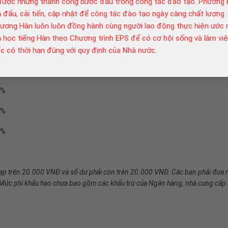
được những thành công bước đầu trong công tác đào tạo. Phương H
 đấu, cải tiến, cập nhật để công tác đào tạo ngày càng chất lượng 
hương Hàn luôn luôn đồng hành cùng người lao động thực hiện ước 
 học tiếng Hàn theo Chương trình EPS để có cơ hội sống và làm việ
 có thời hạn đúng với quy định của Nhà nước.
0%
0%
0%
0%
nạp trên 20.000 VNĐ và số dư phải còn trên 20.000 VNĐ. Các bạn phải đưa r
. Mức phí khấu hao chưa bao gồm các khấu trừ của Ngân hàng, nhà cung cấp 