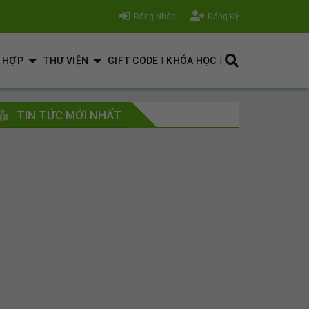
Đăng Nhập
Đăng Ký
I
I
G HỢP
THƯ VIỆN
GIFT CODE
KHÓA HỌC
TIN TỨC MỚI NHẤT