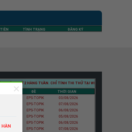
 TIỀN
TÌNH TRẠNG
ĐĂNG KÝ
2 HÀNG TUẦN. CHỈ TÍNH THI THỬ TẠI WEBSITE WWW.LUYENTHIEPS.VN. C
×
ĐIỂM
ĐỀ
THỜI GIAN
165
EPS-TOPIK
03/08/2026
160
EPS-TOPIK
07/08/2026
155
EPS-TOPIK
06/08/2026
155
EPS-TOPIK
05/08/2026
145
EPS-TOPIK
06/08/2026
G HÀN
130
EPS-TOPIK
07/08/2026