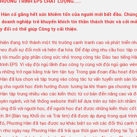
HƯƠNG TRÌNH EPS CHẤT LƯỢNG......
Trần Văn Tâm
Nghệ An
1
đạt studio
Hà Nội
4
Hàn cố gắng hết sức khiêm tốn của người mới bất đầu. Chúng
nguyenxuanphong
Quảng Bình
1
 doanh nghiệp trẻ khuyến khích tin thần thách thức và cởi mở
Huy Quang
Nghệ An
1
y đổi có thể giúp Công ty cải thiện.
 hiện đang trở thành một thị trường cạnh tranh cao và phát triển n
heo đuổi sự đổi mới và hiện đại hóa. Để đáp ứng nhu cầu học tập 
g tôi muốn góp phần công sức nhỏ trong công tác Đào tạo tiếng H
rình EPS. Vì vậy đội ngủ lãnh đạo công ty cùng với đội ngủ giáo viê
 những trở ngại bằng trái tim tận tụy. Trong giai đoạn đầu hoạt độn
àn đã lựa chọn và tập trung vào công tác tư vấn tuyển sinh sàn lộ
 cho người học định hướng được tương lai khi tham gia chương trì
àn tập trung nhiều vào các kiến thức từ cơ bản đến năng cao và đ
yên ngành, với hệ thống website thiết kế dựa trên sự tiện ích nhầm
 ứng đối với người học, để người học đạt được những kiến thức cốt l
ch 3H (Bàn tay, Khối óc và Trái tim) đã được áp dụng trong quá trìn
đó, Phương Hàn đã tạo được sự khác biệt so với các đối thủ cạnh t
h như ngày nay. Phương Hàn đã trải qua thời gian hoạt động tại Tp.