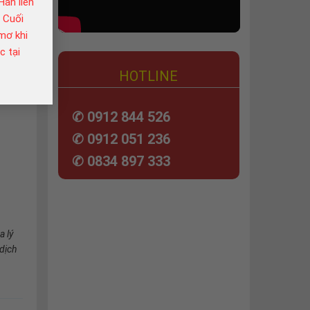
àn liên
. Cuối
mơ khi
c tại
HOTLINE
✆ 0912 844 526
✆ 0912 051 236
✆ 0834 897 333
a lý
dịch