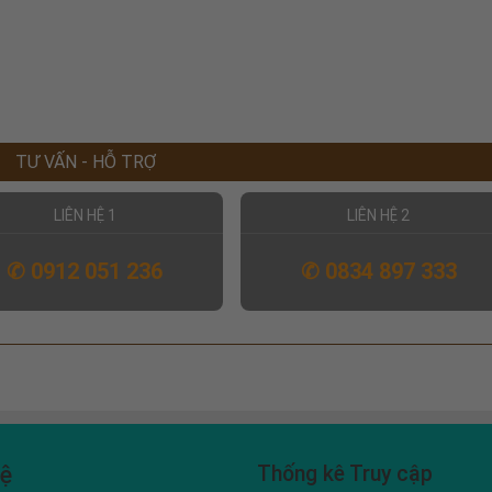
TƯ VẤN - HỖ TRỢ
LIÊN HỆ 1
LIÊN HỆ 2
✆ 0912 051 236
✆ 0834 897 333
hệ
Thống kê Truy cập