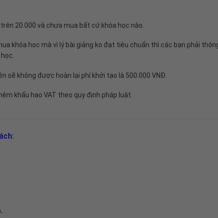
ạt trên 20.000 và chưa mua bất cứ khóa học nào.
mua khóa học mà vì lý bài giảng ko đạt tiêu chuẩn thì các bạn phải thôn
 học
.
iên sẽ không được hoàn lại phí khởi tạo là 500.000 VNĐ.
 thêm khấu hao VAT theo quy định pháp luật.
ách:
.