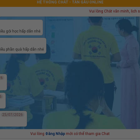
HỆ THỐNG CHÁT - TÁN GẪU ONLINE
Vui lòng Chát văn minh, lịch sự, hỏi đáp 
iều gói học hấp dẫn nhé
iều phần quà hấp dẫn nhé
26
6
25/07/2026
Vui lòng
Đăng Nhập
mới có thể tham gia Chat